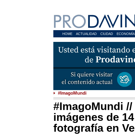
HOME
ACTUALIDAD
CIUDAD
ECONOMÍA
#ImagoMundi
#ImagoMundi // 
imágenes de 14
fotografía en V