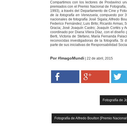
Compartimos con los lectores de Prodavinci una
premiados con el Premio Nacional de Fotografía,
1993), a través del Departamento de Cine y Fotog
de la fotografía en Venezuela
, compuesto por 3
nacionales de fotografía José Sigala; Alfredo Bo
Federico Fernández; Luis Brito; Ricardo Armas; S
Gracia; José Joaquín Castro; Joaquín Cortés y 
coordinado por Diana Vilera Díaz, con el diseño 
Berti, Victoria de Stefano, María Fernanda Pala
reconocidas investigadoras de la fotografía. Si
parte de sus iniciativas de Responsabilidad Soci
Por #ImagoMundi
|
22 de abril, 2015
Fotografía de J
Fotografía de Alfredo Boulton [Premio Nacional