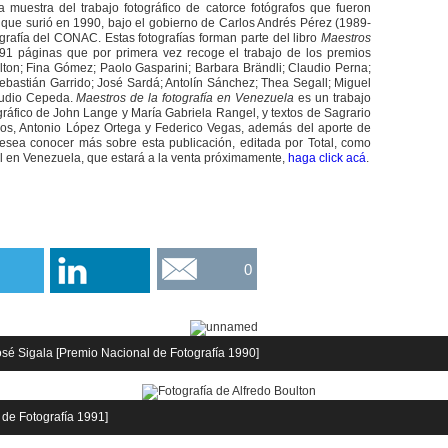
 muestra del trabajo fotográfico de catorce fotógrafos que fueron
 que surió en 1990, bajo el gobierno de Carlos Andrés Pérez (1989-
rafía del CONAC. Estas fotografías forman parte del libro
Maestros
91 páginas que por primera vez recoge el trabajo de los premios
ulton; Fina Gómez; Paolo Gasparini; Barbara Brändli; Claudio Perna;
ebastián Garrido; José Sardá; Antolín Sánchez; Thea Segall; Miguel
Audio Cepeda.
Maestros de la fotografía en Venezuela
es un trabajo
gráfico de John Lange y María Gabriela Rangel, y textos de Sagrario
cios, Antonio López Ortega y Federico Vegas, además del aporte de
 desea conocer más sobre esta publicación, editada por Total, como
al en Venezuela, que estará a la venta próximamente,
haga click acá
.
0
osé Sigala [Premio Nacional de Fotografía 1990]
 de Fotografía 1991]