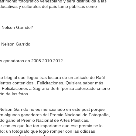
trimonio fotógráfico venezolano y será distribuida a las
educativas y culturales del país tanto públicas como
 Nelson Garrido?
 Nelson Garrido.
las ganadoras en 2008 2010 2012
e blog al que llegue tras lectura de un artículo de Raúl
entes contenidos . Felicitaciones. Quisiera saber más
 Felicitaciones a Sagrario Berti `por su autorizado criterio
ón de las fotos.
elson Garrido no es mencionado en este post porque
en algunos ganadores del Premio Nacional de Fotografîa,
do ganô el Premio Nacional de Artes Plâsticas.
r eso es que fue tan importante que ese premio se lo
do: un fotôgrafo que logrô romper con las odiosas