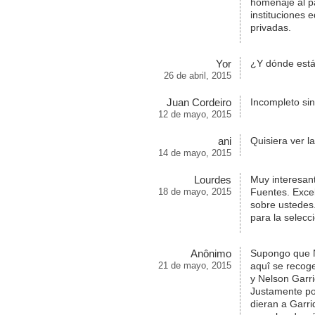
homenaje al pa
instituciones 
privadas.
Yor
¿Y dónde está
26 de abril, 2015
Juan Cordeiro
Incompleto sin
12 de mayo, 2015
ani
Quisiera ver 
14 de mayo, 2015
Lourdes
Muy interesant
18 de mayo, 2015
Fuentes. Excel
sobre ustedes.
para la selecci
Anônimo
Supongo que N
21 de mayo, 2015
aquî se recog
y Nelson Garri
Justamente po
dieran a Garri