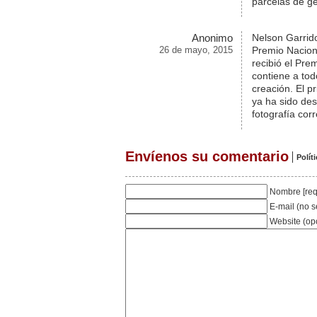
parcelas de gé
Anonimo
Nelson Garrido
26 de mayo, 2015
Premio Nacion
recibió el Pre
contiene a tod
creación. El p
ya ha sido de
fotografía co
Envíenos su comentario
Polít
Nombre [req
E-mail (no s
Website (op