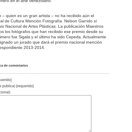
nero en el arte venezolano.
 – quien es un gran artista – no ha recibido aún el
al de Cultura Mención Fotografía. Nelson Garrido sí
mio Nacional de Artes Plásticas. La publicación Maestros
os los fotógrafos que han recibido ese premio desde su
rimero fue Sigala y el último ha sido Cepeda. Actualmente
signado un jurado que dará el premio nacional mención
rrespondiente 2013-2014.
ica de comentarios
uerido]
e publica) [requerido]
cional)